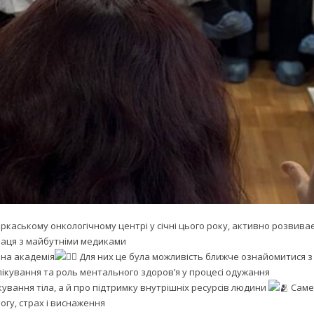
ркаському онкологічному центрі у січні цього року, активно розвива
впраця з майбутніми медиками
на академія
Для них це була можливість ближче ознайомитися з р
 лікування та роль ментального здоров’я у процесі одужання
ування тіла, а й про підтримку внутрішніх ресурсів людини
Саме 
огу, страх і виснаження