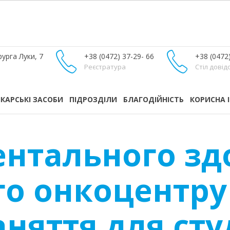
урга Луки, 7
+38 (0472) 37-29- 66
+38 (0472
Реєстратура
Стіл довід
ІКАРСЬКІ ЗАСОБИ
ПІДРОЗДІЛИ
БЛАГОДІЙНІСТЬ
КОРИСНА 
ентального зд
о онкоцентру
аняття для сту