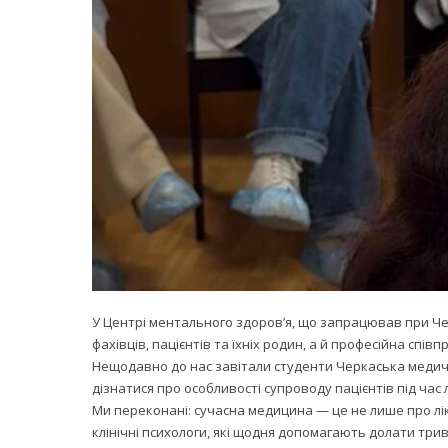
У Центрі ментального здоров’я, що запрацював при Че
фахівців, пацієнтів та їхніх родин, а й професійна спі
Нещодавно до нас завітали студенти
Черкаська медич
дізнатися про особливості супроводу пацієнтів під час
Ми переконані: сучасна медицина — це не лише про лік
клінічні психологи, які щодня допомагають долати трив