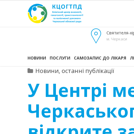
Святителя-хір
м. Черкаси
НОВИНИ
ПОСЛУГИ
САМОЗАПИС ДО ЛІКАРЯ
Л
Новини, останні публікації
У Центрі м
Черкаськог
відкрите з