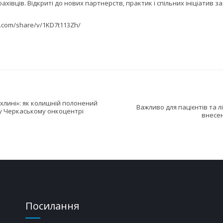
ахівців. Відкриті до нових партнерств, практик і спільних ініціатив 
ok.com/share/v/1KD7t113Zh/
ухлині»: як колишній полонений
Важливо для пацієнтів та л
у Черкаському онкоцентрі
внесен
Посилання