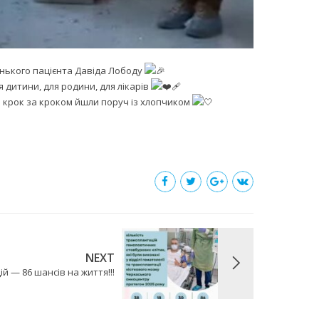
ленького пацієнта Давіда Лободу
я дитини, для родини, для лікарів
кі крок за кроком йшли поруч із хлопчиком
NEXT
й — 86 шансів на життя!!!