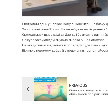
Святковий день у Черкаському онкоцентрі — з блоку дит
Хлопчикові лише 3 роки. Він перебував на лікуванні з 1
Сьогодні ж ми щиро раді за Давіда і безмежно вдячні й
Опікувалася Давідом лікуюча лікарка Анна Самохвал.
Нехай дитині все вдається й попереду буде тільки здо
Віримо в перемогу добра й у подолання навіть найскла
PREVIOUS
Січень у всьому світі п
обізнаності про рак ший