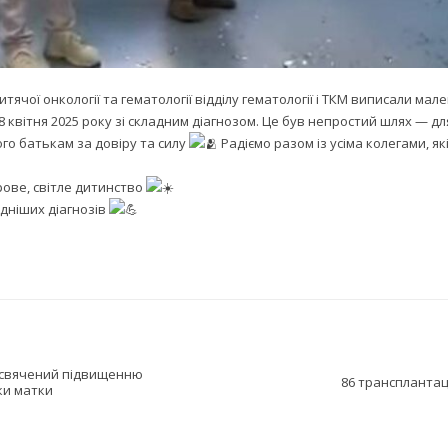
ячої онкології та гематології відділу гематології і ТКМ виписали ма
8 квітня 2025 року зі складним діагнозом. Це був непростий шлях — дл
ого батькам за довіру та силу
Радіємо разом із усіма колегами, я
рове, світле дитинство
дніших діагнозів
рисвячений підвищенню
86 трансплантаці
ки матки