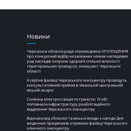
Новини
Черкаська обласна рада оприлюднила ОГОЛОШЕННЯ
про конкурсний відбір незалежних членів наглядових
рад закладів охорони здоров’я спільної власності
територіальних громад сіл, селищ міст Черкаської
області
6 серпня фахівці Черкаського онкоцентру проведуть
консультативний прийом в Уманській центральній
міській лікарні
Сонячна електростанція потужністю 15 кВт
поповнила інфраструктуру реабілітаційного
відділення Черкаського онкоцентру
Відзнаки від обласної та міської влади з нагоди Дня
медичних працівників отримали фахівці Черкаського
клінічного онкоцентру