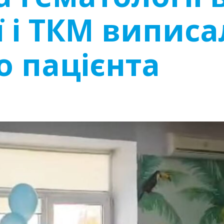
ї і ТКМ випис
 пацієнта