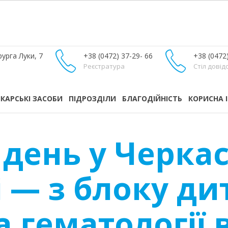
урга Луки, 7
+38 (0472) 37-29- 66
+38 (0472
Реєстратура
Стіл довід
ІКАРСЬКІ ЗАСОБИ
ПІДРОЗДІЛИ
БЛАГОДІЙНІСТЬ
КОРИСНА 
 день у Черка
 — з блоку ди
а гематології 