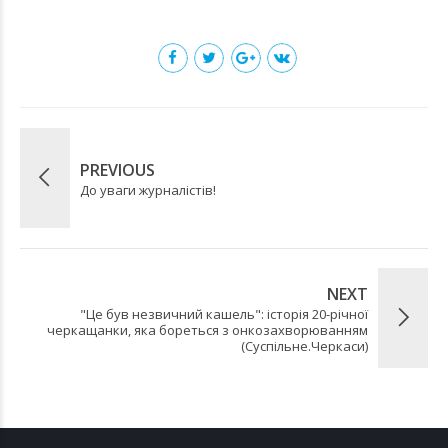
PREVIOUS
До уваги журналістів!
NEXT
"Це був незвичний кашель": історія 20-річної
черкащанки, яка бореться з онкозахворюванням
(Суспільне.Черкаси)