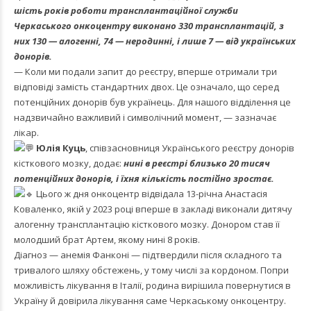
шість років роботи трансплантаційної служби
Черкаського онкоцентру виконано 330 трансплантацій, з
них 130 — алогенні, 74 — неродинні, і лише 7 — від українських
донорів.
— Коли ми подали запит до реєстру, вперше отримали три
відповіді замість стандартних двох. Це означало, що серед
потенційних донорів був українець. Для нашого відділення це
надзвичайно важливий і символічний момент, — зазначає
лікар.
Юлія Куць
, співзасновниця Українського реєстру донорів
кісткового мозку, додає:
нині в реєстрі близько 20 тисяч
потенційних донорів, і їхня кількість постійно зростає.
Цього ж дня онкоцентр відвідала 13-річна Анастасія
Коваленко, якій у 2023 році вперше в закладі виконали дитячу
алогенну трансплантацію кісткового мозку. Донором став її
молодший брат Артем, якому нині 8 років.
Діагноз — анемія Фанконі — підтвердили після складного та
тривалого шляху обстежень, у тому числі за кордоном. Попри
можливість лікування в Італії, родина вирішила повернутися в
Україну й довірила лікування саме Черкаському онкоцентру.