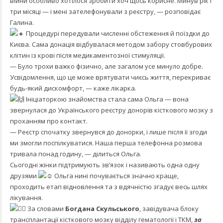
війни особливо хотілося зробити хоч щось корисне. Минув рік і
три місяці — і мені зателефонували з реєстру, — розповідає
Галина.
Процедурі передували численні обстеження й поїздки до
Києва. Сама донація відбувалася методом забору стовбурових
клітин із крові після медикаментозної стимуляції.
— Було трохи важко фізично, але загалом усе минуло добре.
Усвідомлення, що це може врятувати чиєсь життя, перекриває
будь-який дискомфорт, — каже лікарка.
Ініціаторкою знайомства стала сама Ольга — вона
звернулася до Українського реєстру донорів кісткового мозку з
проханням про контакт.
— Реєстр спочатку звернувся до донорки, і лише після її згоди
ми змогли поспілкуватися. Наша перша телефонна розмова
тривала понад годину, — ділиться Ольга.
Сьогодні жінки підтримують зв’язок і називають одна одну
друзями
Ольга нині почувається значно краще,
проходить етап відновлення та з вдячністю згадує весь шлях
лікування.
За словами
Богдана Скульського
, завідувача блоку
трансплантації кісткового мозку відділу гематології і ТКМ,
за