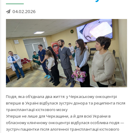
04.02.2026
Подія, яка об’єднала два життя: у Черкаському онкоцентрі
вперше в Україні відбулася зустріч донора та реципієнта після
трансплантації кісткового мозку
Уперше не лише для Черкащини, а й для всієї України в
обласному клінічному онкоцентрі відбулася особлива подія —
зустріч пацієнтки після алогенної трансплантації кісткового