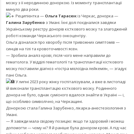
мозку з її неродинною доноркою. Із моменту трансплантації
минуло два роки.
Реципієнтка —
Ольга Тарасюк
із Черкас, донорка —
Галина Зарубенко
з Умані. Їхні долі поєдналися завдяки
Українському реєстру донорів кісткового мозку та злагодженій
роботі команди Черкаського онкоцентру.
Ольга дізналася про хворобу після тривожних симптомів —
синців на тілі та кровоточивості ясен.
— Зробила аналіз крові, після чого мене направили до
гематолога. У відділі гематології та трансплантації кісткового
мозку поставили діагноз «гостра мієлоїдна лейкемія», — згадує
пані Ольга.
У липні 2023 року жінку госпіталізували, а вже в листопаді
їй виконали трансплантацію кісткового мозку. Родинного
донора не було, однак сумісного вдалося знайти в Україні — і,
що особливо символічно, на Черкащині.
Доноркою стала Галина Зарубенко, лікарка-анестезіологиня з
Умані.
— Я завжди мала свідому позицію: якщо ти здоровий і можеш
допомогти — чому ні? Я й раніше була донором крові. А під час