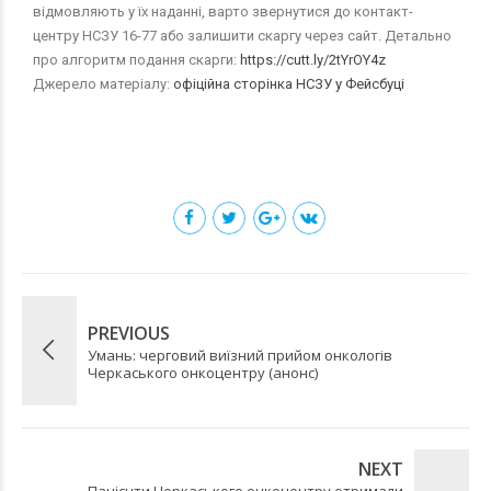
відмовляють у їх наданні, варто звернутися до контакт-
центру НСЗУ 16-77 або залишити скаргу через сайт. Детально
про алгоритм подання скарги:
https://cutt.ly/2tYrOY4z
Джерело матеріалу:
офіційна сторінка НСЗУ у Фейсбуці
PREVIOUS
Умань: черговий виїзний прийом онкологів
Черкаського онкоцентру (анонс)
NEXT
Пацієнти Черкаського онкоцентру отримали