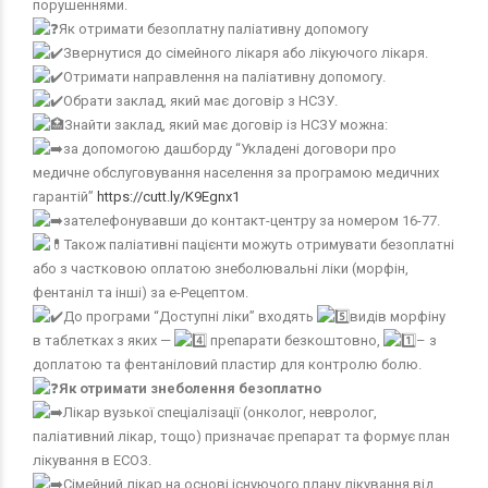
порушеннями.
Як отримати безоплатну паліативну допомогу
Звернутися до сімейного лікаря або лікуючого лікаря.
Отримати направлення на паліативну допомогу.
Обрати заклад, який має договір з НСЗУ.
Знайти заклад, який має договір із НСЗУ можна:
за допомогою дашборду “Укладені договори про
медичне обслуговування населення за програмою медичних
гарантій”
https://cutt.ly/K9Egnx1
зателефонувавши до контакт-центру за номером 16-77.
Також паліативні пацієнти можуть отримувати безоплатні
або з частковою оплатою знеболювальні ліки (морфін,
фентаніл та інші) за е-Рецептом.
До програми “Доступні ліки” входять
видів морфіну
в таблетках з яких —
препарати безкоштовно,
– з
доплатою та фентаніловий пластир для контролю болю.
Як отримати знеболення безоплатно
Лікар вузької спеціалізації (онколог, невролог,
паліативний лікар, тощо) призначає препарат та формує план
лікування в ЕСОЗ.
Сімейний лікар на основі існуючого плану лікування від