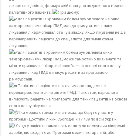
лікаря спеціаліста, формує свій план для подальшого ведення
паліативного пацієнта.
При цьому:
для пацієнтів із хронічним болем зумовленого не онко
захворюваннями лікар ПМД має дотримуватися плану
лікування лікаря-спеціаліста і у випадку, якщо лікування не діє,
перенаправити пацієнта до спеціаліста для зміни схеми
лікування;
для пацієнтів з хронічним болем зумовленим онко
захворюваннями лікар ПМД може самостійно визначати та
міняти призначені лікарські засоби — на основі свого плану
лікування лікар ПМД виписує рецепти за програмою
реімбурсації.
Паліативні пацієнти з психічними розладами не
перенаправляються на рівень ПМД. Психіатри, наркологи
виписують рецепти на препарати для таких пацієнтів на основі
свого плану лікування.
Ліки можна отримати в аптеках, що беруть участь у
програмі «Доступні ліки». Сьогодні їх 17 439 по всій Україні.
Якщо у пацієнта вимагають оплату за послуги чи лікарські
засоби, що входять до Програми медичних гарантій, або