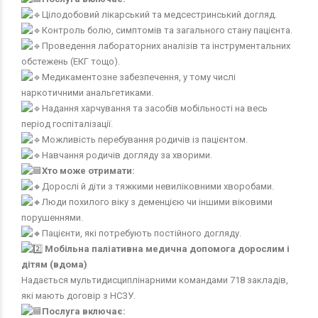
Цілодобовий лікарський та медсестринський догляд.
Контроль болю, симптомів та загального стану пацієнта.
Проведення лабораторних аналізів та інструментальних
обстежень (ЕКГ тощо).
Медикаментозне забезпечення, у тому числі
наркотичними анальгетиками.
Надання харчування та засобів мобільності на весь
період госпіталізації.
Можливість перебування родичів із пацієнтом.
Навчання родичів догляду за хворими.
Хто може отримати:
Дорослі й діти з тяжкими невиліковними хворобами.
Люди похилого віку з деменцією чи іншими віковими
порушеннями.
Пацієнти, які потребують постійного догляду.
Мобільна паліативна медична допомога дорослим і
дітям (вдома)
Надається мультидисциплінарними командами 718 закладів,
які мають договір з НСЗУ.
Послуга включає: