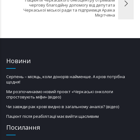
чергову благодійну допомогу від депутата
Черкаської міської ради та підприємця Араіка
Мкртчяна
Новини
Серпень – місяць, коли донорів найменше. А кров потрібна
щодня!
Ми розпочинаємо новий проєкт «Черкаські онкологи
спростовують міфи» (відео)
Чи завжди рак крові видно в загальному аналізі? (відео)
Пацієнт після реабілітації має вийти щасливим
Посилання