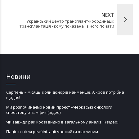
NEXT
Український центр трансплант-координації:
трансплантація - кому показана і з чого почати
Новини
Серпень – місяць, коли донорів найменше. А кров потрібна
щодня!
Ми розпочинаємо новий проєкт «Черкаські онкологи
спростовують міфи» (відео)
Чи завжди рак крові видно в загальному аналізі? (відео)
Пацієнт після реабілітації має вийти щасливим