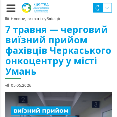
Новини, останні публікації
7 травня — черговий
виїзний прийом
фахівців Черкаського
онкоцентру у місті
Умань
05.05.2026