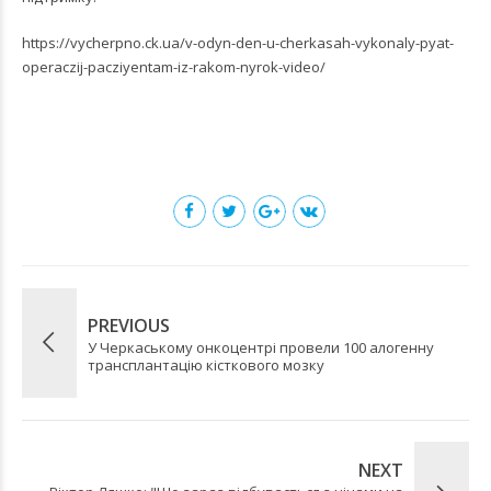
https://vycherpno.ck.ua/v-odyn-den-u-cherkasah-vykonaly-pyat-
operaczij-pacziyentam-iz-rakom-nyrok-video/
PREVIOUS
У Черкаському онкоцентрі провели 100 алогенну
трансплантацію кісткового мозку
NEXT