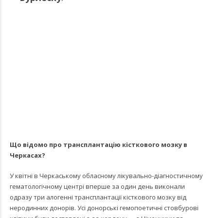
Що відомо про трансплантацію кісткового мозку в
Черкасах?
У квітні в Черкаському обласному лікувально-діагностичному
гематологічному центрі вперше за один день
виконали
одразу три алогенні трансплантації кісткового мозку
від
неродинних донорів. Усі донорські гемопоетичні стовбурові