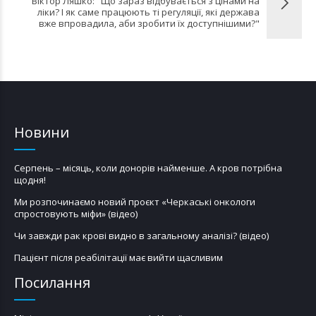
Віктор Ляшко: "Що зараз відбувається з цінами на
ліки? І як саме працюють ті регуляції, які держава
вже впровадила, аби зробити їх доступнішими?"
Новини
Серпень – місяць, коли донорів найменше. А кров потрібна
щодня!
Ми розпочинаємо новий проєкт «Черкаські онкологи
спростовують міфи» (відео)
Чи завжди рак крові видно в загальному аналізі? (відео)
Пацієнт після реабілітації має вийти щасливим
Посилання