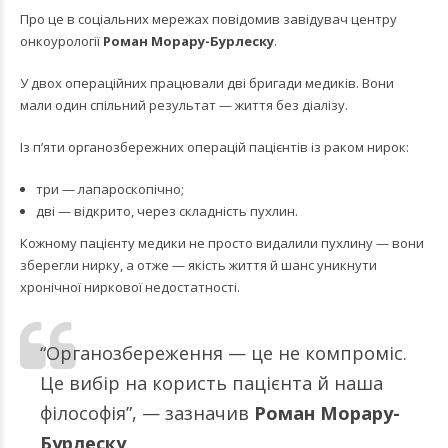
Про це в соціальних мережах
повідомив
завідувач центру
онкоурології
Роман Морару-Бурлеску
.
У двох операційних працювали дві бригади медиків. Вони
мали один спільний результат — життя без діалізу.
Із п’яти органозбережних операцій пацієнтів із раком нирок:
три — лапароскопічно;
дві — відкрито, через складність пухлин.
Кожному пацієнту медики не просто видалили пухлину — вони
зберегли нирку, а отже — якість життя й шанс уникнути
хронічної ниркової недостатності.
“Органозбереження — це не компроміс.
Це вибір на користь пацієнта й наша
філософія”, — зазначив
Роман Морару-
Бурлеску
.