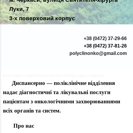
Луки, 7
3-х поверховий корпус
+38 (0472) 37-29-66
+38 (0472) 37-81-26
polyclinonko@gmail.com
Rolex replica
replica Rolex watches
Omega replica watches
Диспансерно — поліклінічне відділення
надає діагностичні та лікувальні послуги
пацієнтам з онкологічними захворюваннями
всіх органів та систем.
Про нас