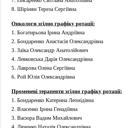
7. Писаренко Світлана Анатоліївна
8. Шірінян Тереза Сергіївна
Онкологи згідно графіку ротації:
1. Богатирьова Ірина Андріївна
2. Бондаренко Анастасія Олександрівна
3. Заїка Олександр Анатолійович
4. Левковська Дарія Олександрівна
5. Лаврова Олена Сергіївна
6. Рой Юлія Олександрівна
Променеві терапевти згідно графіку ротації:
1. Бондаренко Катерина Леонідівна
2. Власенко Ірина Генадіївна
3. Васюра Вадим Михайлович
4. Дяченко Наталія Олександрівна