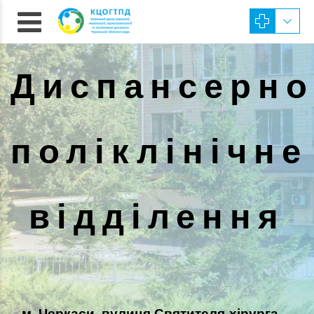
Диспансерно
поліклінічне
відділення
м. Черкаси, вулиця Святителя-хірурга