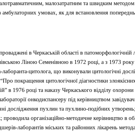
малотравматичним, малозатратним та швидким методом 
 в амбулаторних умовах, як для встановлення попереднь
проваджені в Черкаській області в патоморфологічній 
івською Ліною Семенівною в 1972 році, а з 1973 року 
а-лаборанта-цитолога, що виконували цитологічні досл
Про покращення цитологічної діагностики злоякісних
ій” в 1976 році та наказу Черкаського відділу охорон
 лабораторії онкодиспансеру під керівництвом завідув
ні дослідження пухлин та пухлино-подібних утворень;
 проводила організаційно-методичне керівництво в обл
ьдшерів-лаборантів міських та районних лікарень мето