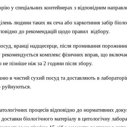
орію у спеціальних контейнерах з відповідним направл
лень людини таких як сеча або харкотиння забір біоло
дповідно до рекомендацій щодо правил відбору.
осуд, вранці надщесерце, після промивання порожнини
 рекомендується комплекс фізичних вправ, що включає
не пізніше ніж за 2 години після збору.
ю в чистий сухий посуд та доставляють в лабораторію 
о руйнуються.
патологічних процесів відповідно до нормативних доку
 доставки біологічного матеріалу в цитологічну лабор