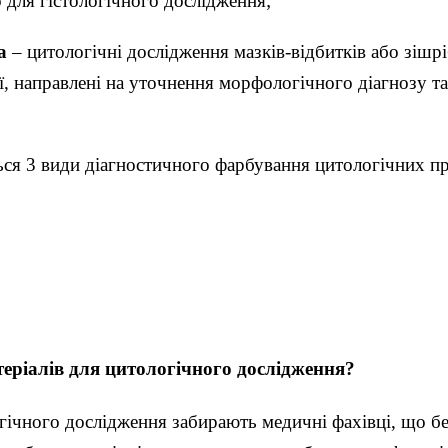
о для гістологічного дослідження;
а
– цитологічні дослідження мазків-відбитків або зішр
ї, направлені на уточнення морфологічного діагнозу та
ся 3 види діагностичного фарбування цитологічних пр
теріалів для цитологічного дослідження?
логічного дослідження забирають медичні фахівці, що 