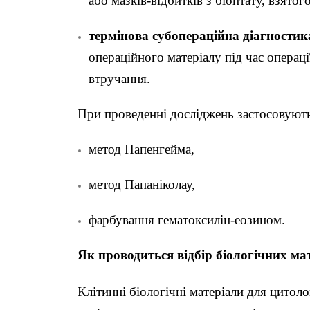
або мазків-відбитків з біоптату, взятог
термінова субопераційна діагностик
операційного матеріалу під час операці
втручання.
При проведенні досліджень застосовують
метод Папенгейма,
метод Папаніколау,
фарбування гематоксилін-еозином.
Як проводиться відбір біологічних ма
Клітинні біологічні матеріали для цито