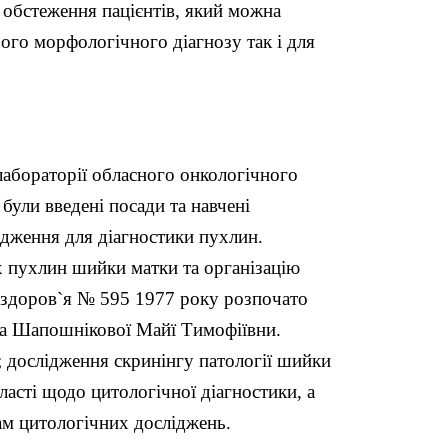
обстеження пацієнтів, який можна
ого морфологічного діагнозу так і для
лабораторії обласного онкологічного
були введені посади та навчені
ідження для діагностики пухлин.
 пухлин шийки матки та організацію
и здоров`я № 595 1977 року розпочато
ача Шапошнікової Майї Тимофіївни.
 дослідження скринінгу патології шийки
асті щодо цитологічної діагностики, а
дам цитологічних досліджень.