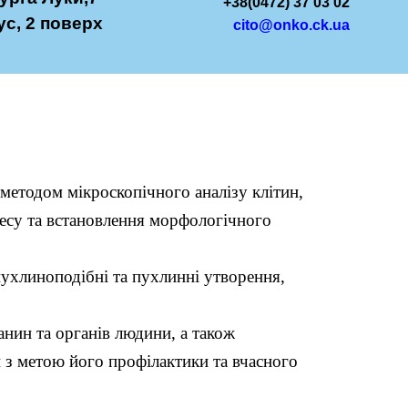
+38(0472) 37 03 02
ус, 2 поверх
cito@onko.ck.ua
методом мікроскопічного аналізу клітин,
цесу та встановлення морфологічного
пухлиноподібні та пухлинні утворення,
нин та органів людини, а також
 з метою його профілактики та вчасного