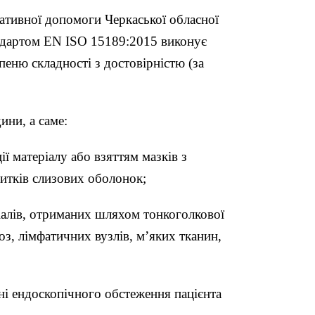
іативної допомоги Черкаської обласної
андартом EN ISO 15189:2015 виконує
пеню складності з достовірністю (за
ини, а саме:
ї матеріалу або взяттям мазків з
битків слизових оболонок;
іалів, отриманих шляхом тонкоголкової
оз, лімфатичних вузлів, м’яких тканин,
і ендоскопічного обстеження пацієнта