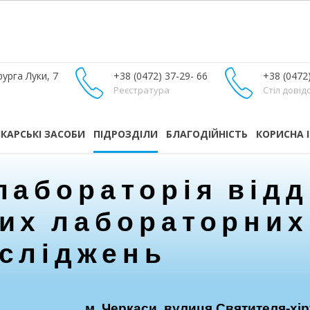
урга Луки, 7
+38 (0472) 37-29- 66
+38 (0472
Реєстратура
Стіл довід
ІКАРСЬКІ ЗАСОБИ
ПІДРОЗДІЛИ
БЛАГОДІЙНІСТЬ
КОРИСНА 
лабораторія відд
их лабораторних
сліджень
м. Черкаси, вулиця Святителя-хі