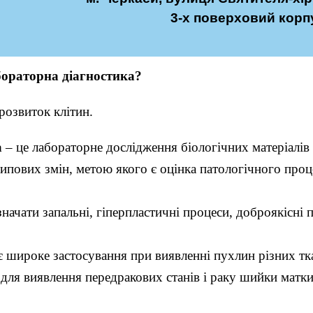
3-х поверховий корп
бораторна діагностика?
 розвиток клітин.
а
– це лабораторне дослідження біологічних матеріалів 
типових змін, метою якого є оцінка патологічного про
ачати запальні, гіперпластичні процеси, доброякісні 
 широке застосування при виявленні пухлин різних тка
для виявлення передракових станів і раку шийки матки