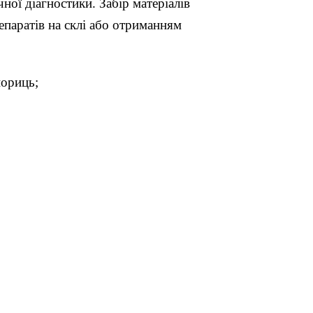
ої діагностики. Забір матеріалів
паратів на склі або отриманням
нориць;