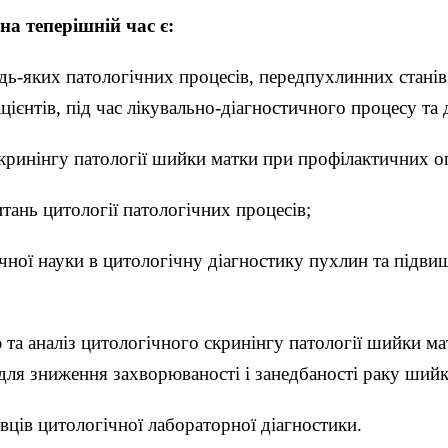
на теперішній час є:
дь-яких патологічних процесів, передпухлинних станів 
єнтів, під час лікувально-діагностичного процесу та 
кринінгу патології шийки матки при профілактичних о
тань цитології патологічних процесів;
ої науки в цитологічну діагностику пухлин та підвищ
та аналіз цитологічного скринінгу патології шийки ма
 для зниження захворюваності і занедбаності раку шийк
вців цитологічної лабораторної діагностики.