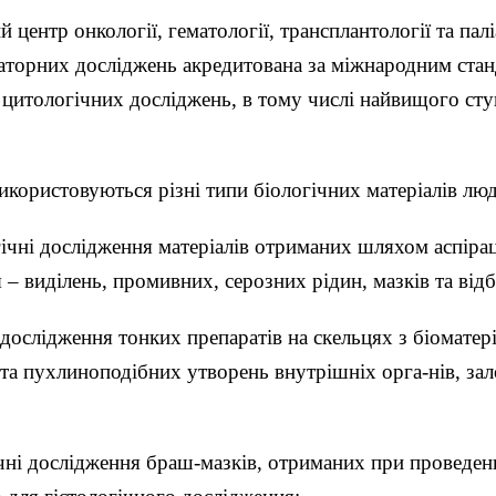
центр онкології, гематології, трансплантології та пал
ораторних досліджень акредитована за міжнародним ст
и цитологічних досліджень, в тому числі найвищого сту
икористовуються різні типи біологічних матеріалів люд
ічні дослідження матеріалів отриманих шляхом аспіраці
– виділень, промивних, серозних рідин, мазків та від
 дослідження тонких препаратів на скельцях з біоматер
 та пухлиноподібних утворень внутрішніх орга-нів, зал
чні дослідження браш-мазків, отриманих при проведенн