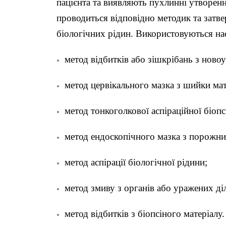
пацієнта та виявляють пухлинні утворенн
проводиться відповідно методик та затв
біологічних рідин. Використовуються на
метод відбитків або зішкрібань з ново
метод цервікального мазка з шийки мат
метод тонкоголкової аспіраційної біоп
метод ендоскопічного мазка з порожни
метод аспірації біологічної рідини;
метод змиву з органів або уражених ді
метод відбитків з біопсіного матеріалу.