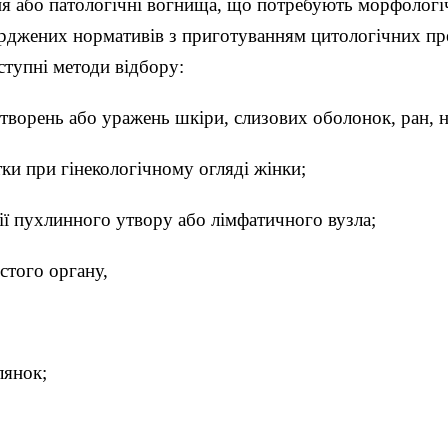
я або патологічні вогнища, що потребують морфологічн
ерджених нормативів з приготуванням цитологічних пре
ступні методи відбору:
утворень або уражень шкіри, слизових оболонок, ран, 
ки при гінекологічному огляді жінки;
сії пухлинного утвору або лімфатичного вузла;
стого органу,
лянок;